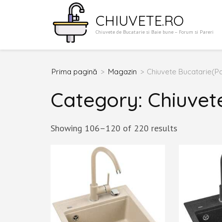
Sari
CHIUVETE.RO
la
Chiuvete de Bucatarie si Baie bune – Forum si Pareri
conținut
(apasă
Enter)
Prima pagină
>
Magazin
>
Chiuvete Bucatarie
(P
Category:
Chiuvet
Showing 106–120 of 220 results