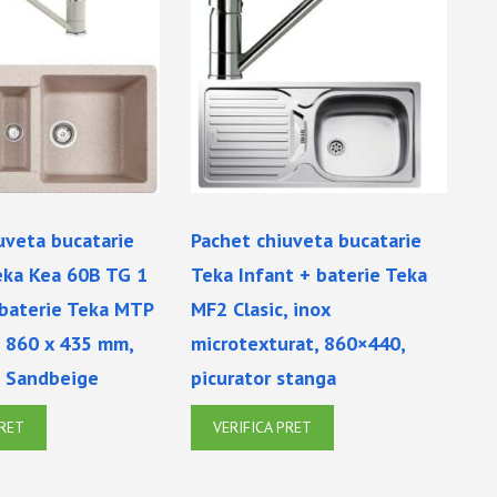
uveta bucatarie
Pachet chiuveta bucatarie
eka Kea 60B TG 1
Teka Infant + baterie Teka
baterie Teka MTP
MF2 Clasic, inox
, 860 x 435 mm,
microtexturat, 860×440,
a, Sandbeige
picurator stanga
PRET
VERIFICA PRET