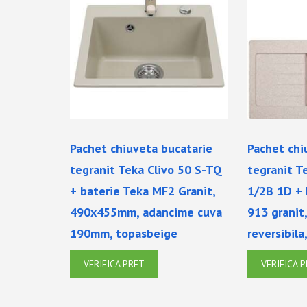
Pachet chiuveta bucatarie
Pachet chi
tegranit Teka Clivo 50 S-TQ
tegranit T
+ baterie Teka MF2 Granit,
1/2B 1D + 
490x455mm, adancime cuva
913 granit
190mm, topasbeige
reversibil
VERIFICA PRET
VERIFICA 