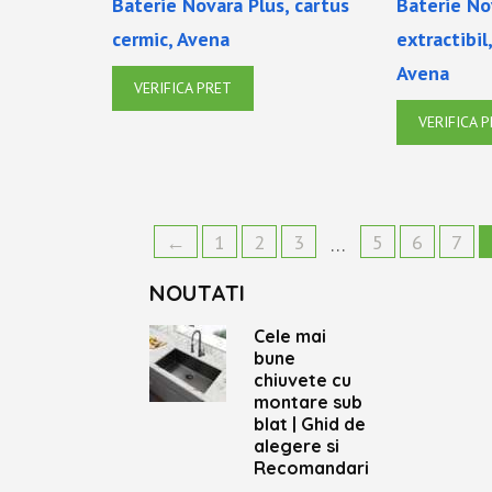
Baterie Novara Plus, cartus
Baterie No
cermic, Avena
extractibil
Avena
VERIFICA PRET
VERIFICA 
←
1
2
3
5
6
7
…
NOUTATI
Cele mai
bune
chiuvete cu
montare sub
blat | Ghid de
alegere si
Recomandari