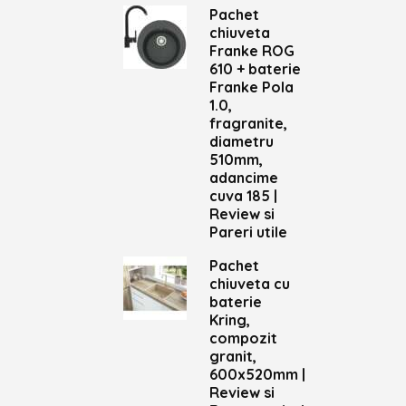
Pachet
chiuveta
Franke ROG
610 + baterie
Franke Pola
1.0,
fragranite,
diametru
510mm,
adancime
cuva 185 |
Review si
Pareri utile
Pachet
chiuveta cu
baterie
Kring,
compozit
granit,
600x520mm |
Review si