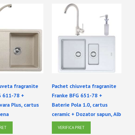
uveta fragranite
Pachet chiuveta fragranite
G 611-78 +
Franke BFG 651-78 +
vara Plus, cartus
Baterie Pola 1.0, cartus
vena
ceramic + Dozator sapun, Alb
PRET
VERIFICA PRET