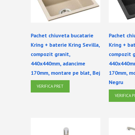
Pachet chiuveta bucatarie
Pachet chi
Kring + baterie Kring Sevilla,
Kring + bat
compozit granit,
compozit g
440x440mm, adancime
440x440mm
170mm, montare pe blat, Bej
170mm, mo
Negru
VERIFICA PRET
VERIFICA 