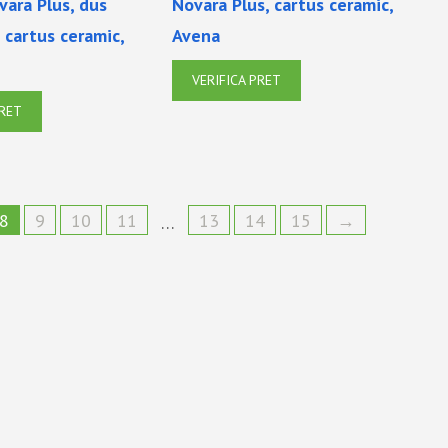
vara Plus, dus
Novara Plus, cartus ceramic,
, cartus ceramic,
Avena
VERIFICA PRET
PRET
8
9
10
11
13
14
15
→
…