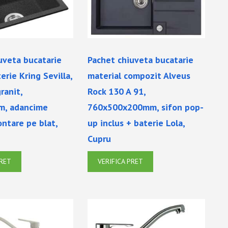
uveta bucatarie
Pachet chiuveta bucatarie
erie Kring Sevilla,
material compozit Alveus
ranit,
Rock 130 A 91,
, adancime
760x500x200mm, sifon pop-
ntare pe blat,
up inclus + baterie Lola,
Cupru
PRET
VERIFICA PRET