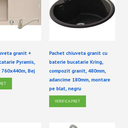
uveta granit +
Pachet chiuveta granit cu
catarie Pyramis,
baterie bucatarie Kring,
a, 760x440m, Bej
compozit granit, 480mm,
adancime 180mm, montare
PRET
pe blat, negru
VERIFICA PRET