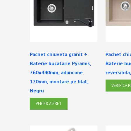
Pachet chiuveta granit +
Pachet chi
Baterie bucatarie Pyramis,
Baterie bu
760x440mm, adancime
reversibil
170mm, montare pe blat,
VERIFICA 
Negru
VERIFICA PRET