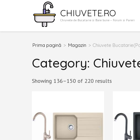
Sari
CHIUVETE.RO
la
Chiuvete de Bucatarie si Baie bune – Forum si Pareri
conținut
(apasă
Enter)
Prima pagină
>
Magazin
>
Chiuvete Bucatarie
(P
Category:
Chiuvet
Showing 136–150 of 220 results