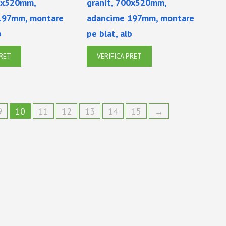
00x520mm,
granit, 700x520mm,
197mm, montare
adancime 197mm, montare
b
pe blat, alb
PRET
VERIFICA PRET
9
10
11
12
13
14
15
→