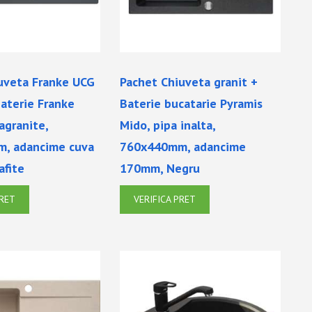
uveta Franke UCG
Pachet Chiuveta granit +
aterie Franke
Baterie bucatarie Pyramis
ragranite,
Mido, pipa inalta,
, adancime cuva
760x440mm, adancime
afite
170mm, Negru
PRET
VERIFICA PRET