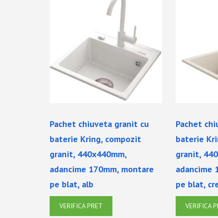
Pachet chiuveta granit cu
Pachet chi
baterie Kring, compozit
baterie Kr
granit, 440x440mm,
granit, 4
adancime 170mm, montare
adancime 
pe blat, alb
pe blat, c
VERIFICA PRET
VERIFICA 