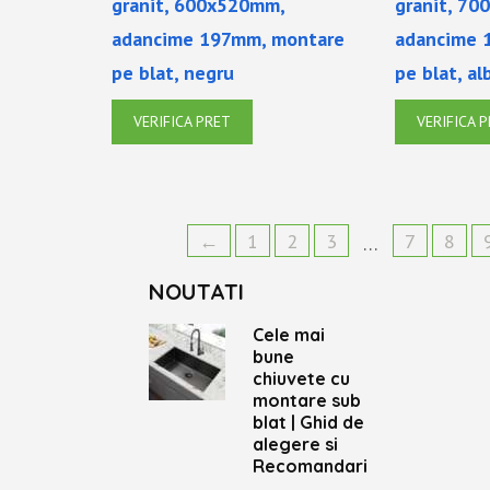
granit, 600x520mm,
granit, 7
adancime 197mm, montare
adancime 
pe blat, negru
pe blat, al
VERIFICA PRET
VERIFICA 
←
1
2
3
7
8
…
NOUTATI
Cele mai
bune
chiuvete cu
montare sub
blat | Ghid de
alegere si
Recomandari