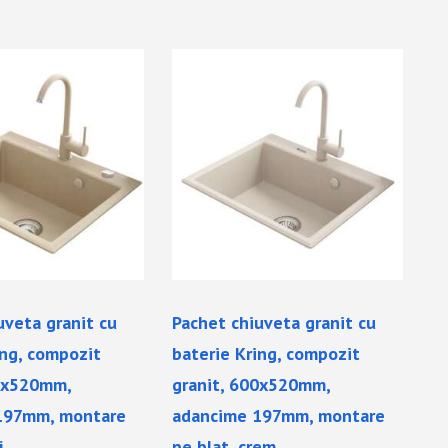
uveta granit cu
Pachet chiuveta granit cu
ing, compozit
baterie Kring, compozit
00x520mm,
granit, 600x520mm,
197mm, montare
adancime 197mm, montare
j
pe blat, crem