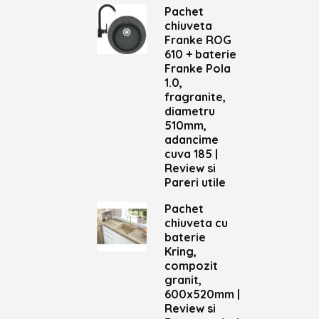
Pachet
chiuveta
Franke ROG
610 + baterie
Franke Pola
1.0,
fragranite,
diametru
510mm,
adancime
cuva 185 |
Review si
Pareri utile
Pachet
chiuveta cu
baterie
Kring,
compozit
granit,
600x520mm |
Review si