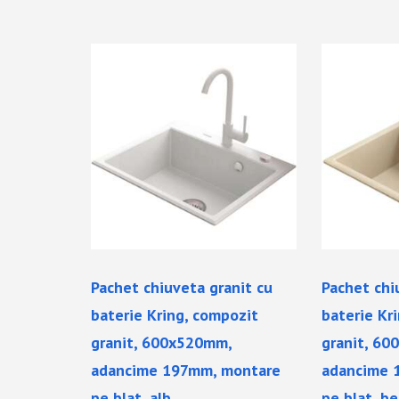
Pachet chiuveta granit cu
Pachet chi
baterie Kring, compozit
baterie Kr
granit, 600x520mm,
granit, 6
adancime 197mm, montare
adancime 
pe blat, alb
pe blat, be