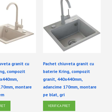
uveta granit cu
Pachet chiuveta granit cu
ing, compozit
baterie Kring, compozit
40x440mm,
granit, 440x440mm,
170mm, montare
adancime 170mm, montare
rem
pe blat, gri
PRET
VERIFICA PRET