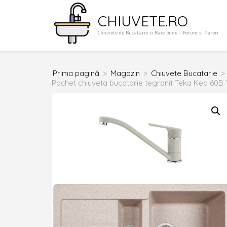
Sari
CHIUVETE.RO
la
Chiuvete de Bucatarie si Baie bune – Forum si Pareri
conținut
(apasă
Enter)
Prima pagină
>
Magazin
>
Chiuvete Bucatarie
>
Pachet chiuveta bucatarie tegranit Teka Kea 60B 