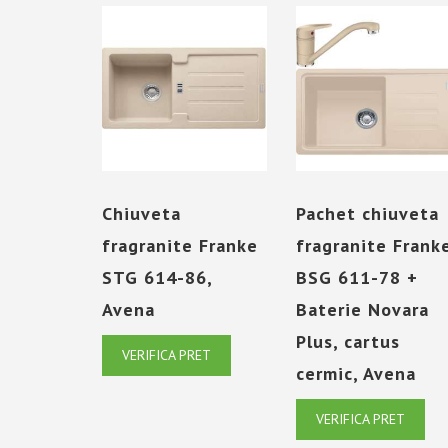
Chiuveta
Pachet chiuveta
fragranite Franke
fragranite Frank
STG 614-86,
BSG 611-78 +
Avena
Baterie Novara
Plus, cartus
VERIFICA PRET
cermic, Avena
VERIFICA PRET