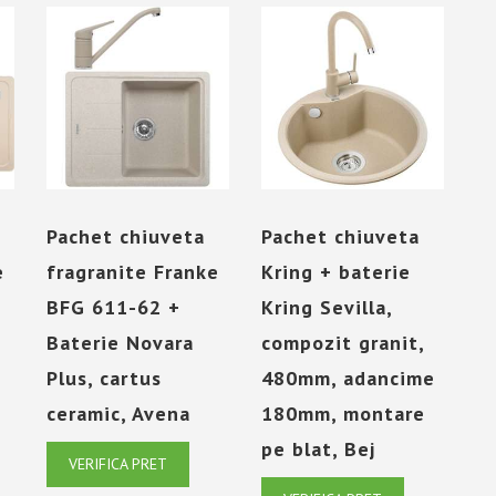
Pachet chiuveta
Pachet chiuveta
e
fragranite Franke
Kring + baterie
BFG 611-62 +
Kring Sevilla,
Baterie Novara
compozit granit,
Plus, cartus
480mm, adancime
ceramic, Avena
180mm, montare
pe blat, Bej
VERIFICA PRET