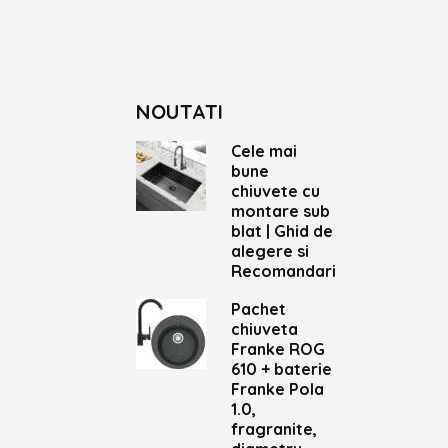
NOUTATI
Cele mai
bune
chiuvete cu
montare sub
blat | Ghid de
alegere si
Recomandari
Pachet
chiuveta
Franke ROG
610 + baterie
Franke Pola
1.0,
fragranite,