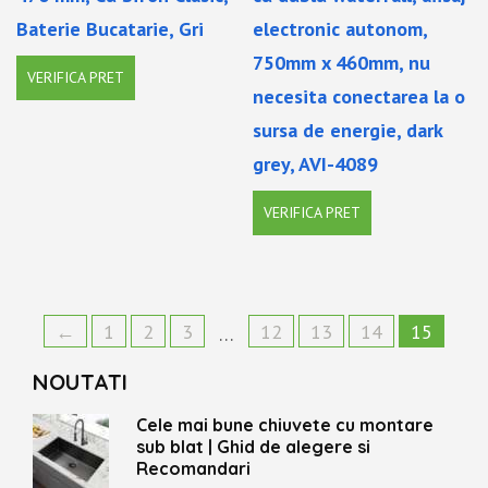
Baterie Bucatarie, Gri
electronic autonom,
750mm x 460mm, nu
VERIFICA PRET
necesita conectarea la o
sursa de energie, dark
grey, AVI-4089
VERIFICA PRET
←
1
2
3
12
13
14
15
…
NOUTATI
Cele mai bune chiuvete cu montare
sub blat | Ghid de alegere si
Recomandari