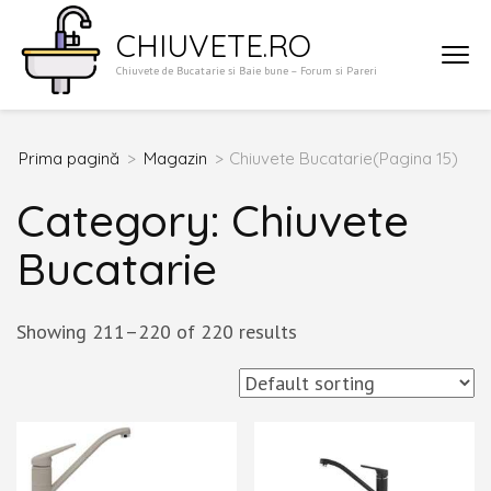
Sari
CHIUVETE.RO
la
Chiuvete de Bucatarie si Baie bune – Forum si Pareri
conținut
(apasă
Enter)
Prima pagină
>
Magazin
>
Chiuvete Bucatarie
(Pagina 15)
Category:
Chiuvete
Bucatarie
Showing 211–220 of 220 results