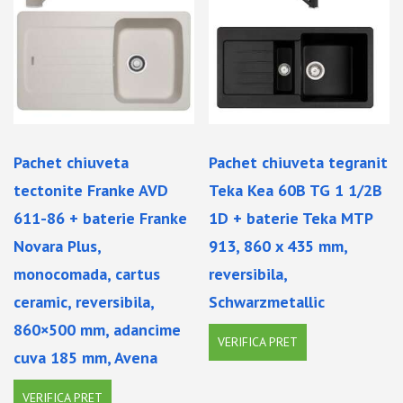
Pachet chiuveta
Pachet chiuveta tegranit
tectonite Franke AVD
Teka Kea 60B TG 1 1/2B
611-86 + baterie Franke
1D + baterie Teka MTP
Novara Plus,
913, 860 x 435 mm,
monocomada, cartus
reversibila,
ceramic, reversibila,
Schwarzmetallic
860×500 mm, adancime
VERIFICA PRET
cuva 185 mm, Avena
VERIFICA PRET