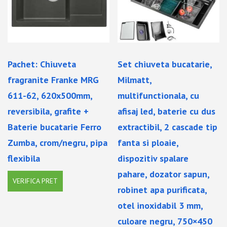
Pachet: Chiuveta
Set chiuveta bucatarie,
fragranite Franke MRG
Milmatt,
611-62, 620x500mm,
multifunctionala, cu
reversibila, grafite +
afisaj led, baterie cu dus
Baterie bucatarie Ferro
extractibil, 2 cascade tip
Zumba, crom/negru, pipa
fanta si ploaie,
flexibila
dispozitiv spalare
pahare, dozator sapun,
VERIFICA PRET
robinet apa purificata,
otel inoxidabil 3 mm,
culoare negru, 750×450