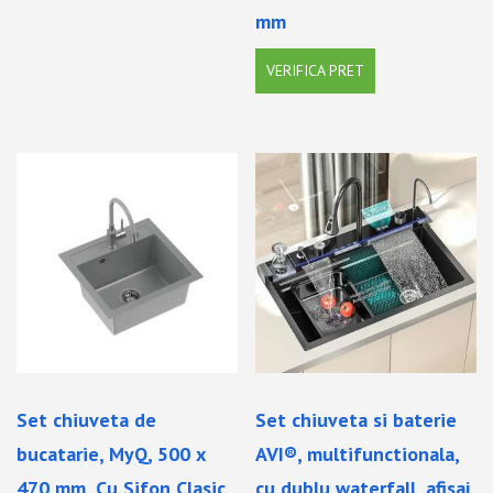
mm
VERIFICA PRET
Set chiuveta de
Set chiuveta si baterie
bucatarie, MyQ, 500 x
AVI®, multifunctionala,
470 mm, Cu Sifon Clasic,
cu dublu waterfall, afisaj