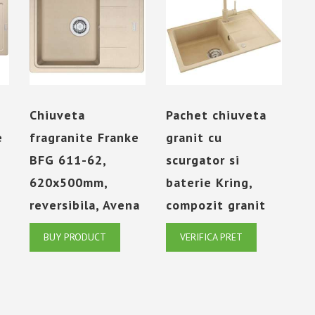
Chiuveta
Pachet chiuveta
e
fragranite Franke
granit cu
BFG 611-62,
scurgator si
620x500mm,
baterie Kring,
reversibila, Avena
compozit granit
BUY PRODUCT
VERIFICA PRET