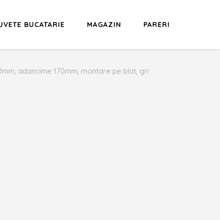
UVETE BUCATARIE
MAGAZIN
PARERI
440mm, adancime 170mm, montare pe blat, gri