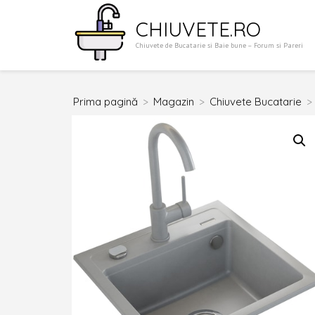
Sari
CHIUVETE.RO
la
Chiuvete de Bucatarie si Baie bune – Forum si Pareri
conținut
(apasă
Enter)
Prima pagină
>
Magazin
>
Chiuvete Bucatarie
>