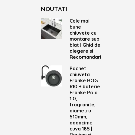
NOUTATI
Cele mai
bune
chiuvete cu
montare sub
blat | Ghid de
alegere si
Recomandari
Pachet
chiuveta
Franke ROG
610 + baterie
Franke Pola
1.0,
fragranite,
diametru
510mm,
adancime
cuva 185 |
Review si