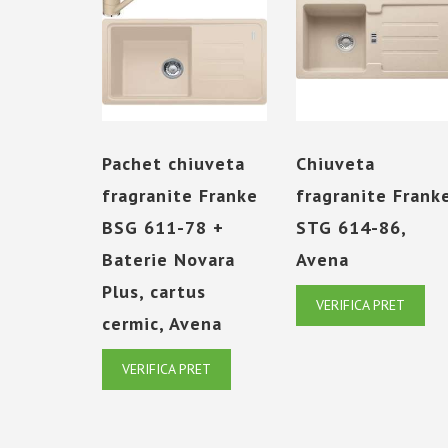
Pachet chiuveta
Chiuveta
fragranite Franke
fragranite Frank
BSG 611-78 +
STG 614-86,
Baterie Novara
Avena
Plus, cartus
VERIFICA PRET
cermic, Avena
VERIFICA PRET