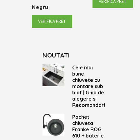
VERIFICA PRET
Negru
VERIFICA PRET
NOUTATI
Cele mai
bune
chiuvete cu
montare sub
blat | Ghid de
alegere si
Recomandari
Pachet
chiuveta
Franke ROG
610 + baterie