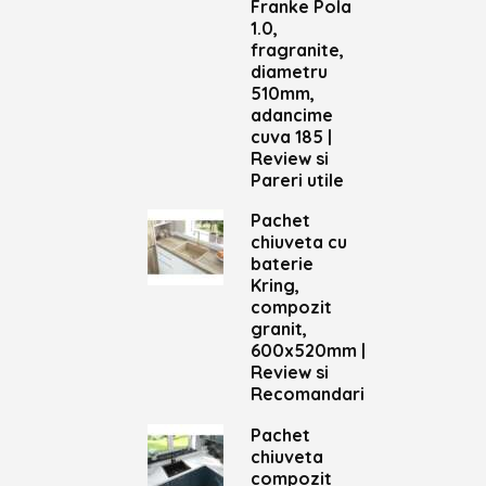
Franke Pola
1.0,
fragranite,
diametru
510mm,
adancime
cuva 185 |
Review si
Pareri utile
Pachet
chiuveta cu
baterie
Kring,
compozit
granit,
600x520mm |
Review si
Recomandari
Pachet
chiuveta
compozit