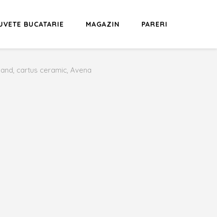
UVETE BUCATARIE
MAGAZIN
PARERI
land, cartus ceramic, Avena