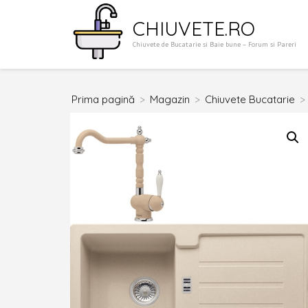
Sari
CHIUVETE.RO
la
Chiuvete de Bucatarie si Baie bune – Forum si Pareri
conținut
(apasă
Enter)
Prima pagină
>
Magazin
>
Chiuvete Bucatarie
>