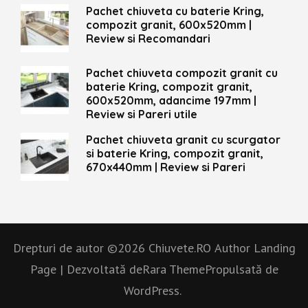
Pachet chiuveta cu baterie Kring,
compozit granit, 600x520mm |
Review si Recomandari
Pachet chiuveta compozit granit cu
baterie Kring, compozit granit,
600x520mm, adancime 197mm |
Review si Pareri utile
Pachet chiuveta granit cu scurgator
si baterie Kring, compozit granit,
670x440mm | Review si Pareri
Drepturi de autor ©2026
Chiuvete.RO
Author Landing
Page | Dezvoltată de
Rara Theme
Propulsată de
WordPress.