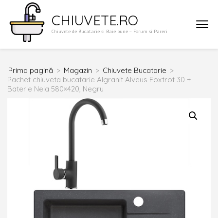
Sari
CHIUVETE.RO
la
Chiuvete de Bucatarie si Baie bune – Forum si Pareri
conținut
(apasă
Enter)
Prima pagină
>
Magazin
>
Chiuvete Bucatarie
>
Pachet chiuveta bucatarie Algranit Alveus Foxtrot 30 +
Baterie Nela 580×420, Negru